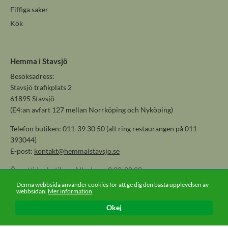
Fiffiga saker
Kök
Hemma i Stavsjö
Besöksadress:
Stavsjö trafikplats 2
61895 Stavsjö
(E4:an avfart 127 mellan Norrköping och Nyköping)
Telefon butiken: 011-39 30 50 (alt ring restaurangen på 011-
393044)
E-post:
kontakt@hemmaistavsjo.se
Öppettider butiken: Alla dagar 8.00-20.00
Denna webbsida använder cookies för att ge dig den bästa upplevelsen av
webbsidan.
Mer information
Okej