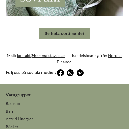
Se hela sortimentet
Mail:
kontakt@hemmaistavsjo.se
| E-handelslösning från
Nordisk
E-handel
Följ oss på sociala medier:
Varugrupper
Badrum
Barn
Astrid Lindgren
Böcker