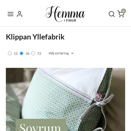
0
Klippan Yllefabrik
Välj sortering
12
36
72