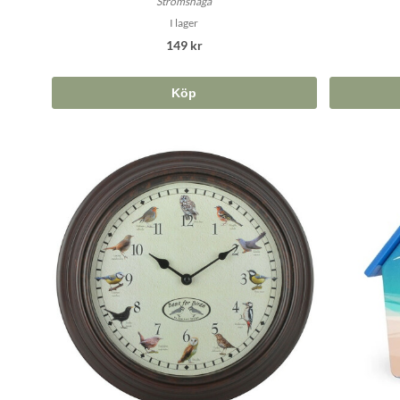
Strömshaga
I lager
149 kr
Köp