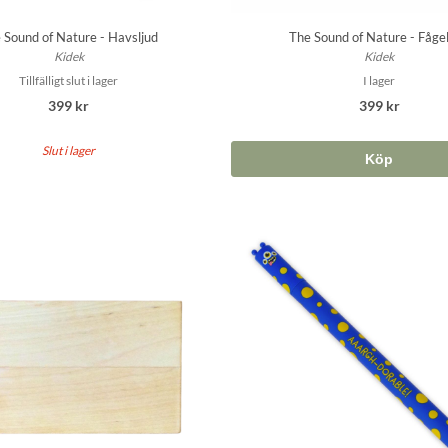
 Sound of Nature - Havsljud
The Sound of Nature - Fågel
Kidek
Kidek
Tillfälligt slut i lager
I lager
399 kr
399 kr
Slut i lager
Köp