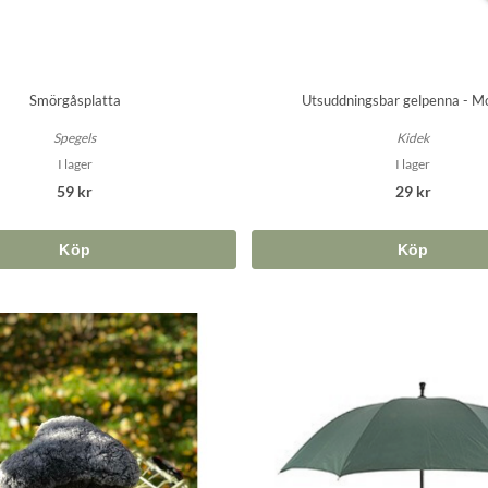
Smörgåsplatta
Utsuddningsbar gelpenna - M
Spegels
Kidek
I lager
I lager
59 kr
29 kr
Köp
Köp