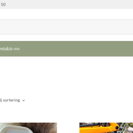
 50
ntakta oss
lj sortering