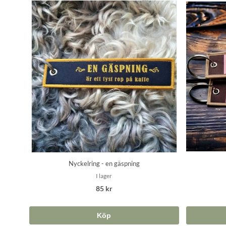
Nyckelring - en gäspning
I lager
85 kr
Köp