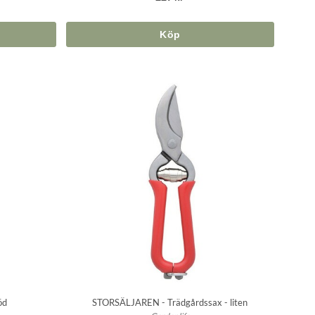
Köp
öd
STORSÄLJAREN - Trädgårdssax - liten