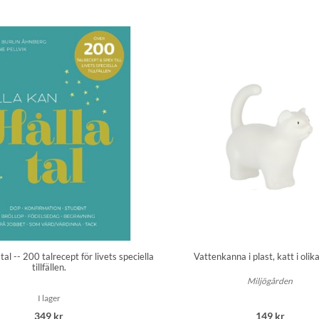
 tal -- 200 talrecept för livets speciella
Vattenkanna i plast, katt i olik
tillfällen.
Miljögården
I lager
349 kr
149 kr