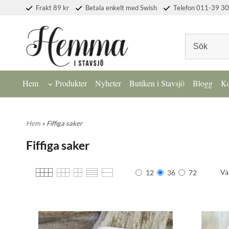
Frakt 89 kr
Betala enkelt med Swish
Telefon 011-39 30
Hem
Produkter
Nyheter
Butiken i Stavsjö
Blogg
Ko
Hem
» Fiffiga saker
Fiffiga saker
Vä
12
36
72