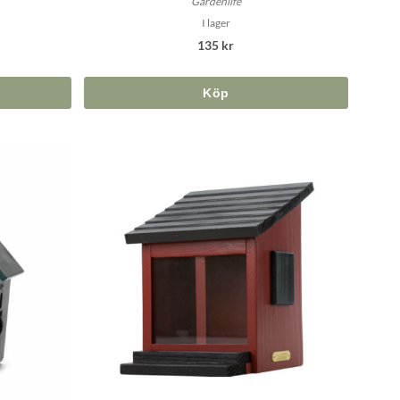
Gardenlife
I lager
135 kr
Köp