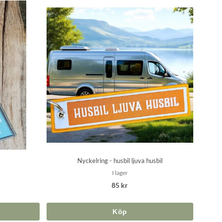
Nyckelring - husbil ljuva husbil
I lager
85 kr
Köp