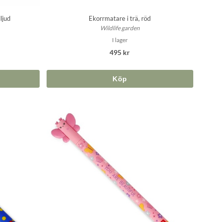
ljud
Ekorrmatare i trä, röd
Wildlife garden
I lager
495 kr
Köp