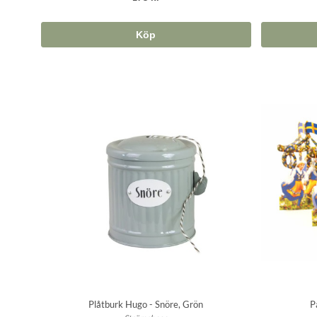
Köp
Plåtburk Hugo - Snöre, Grön
P