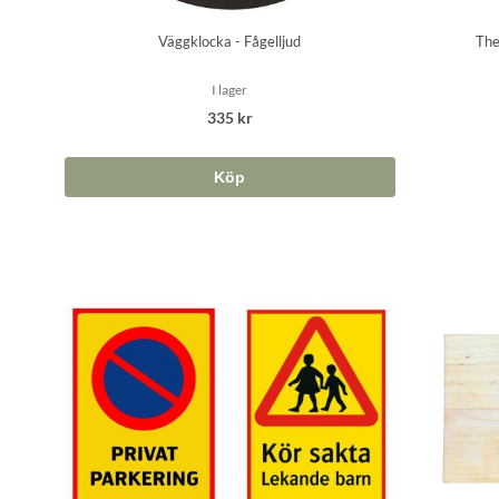
Väggklocka - Fågelljud
The
I lager
335 kr
Köp