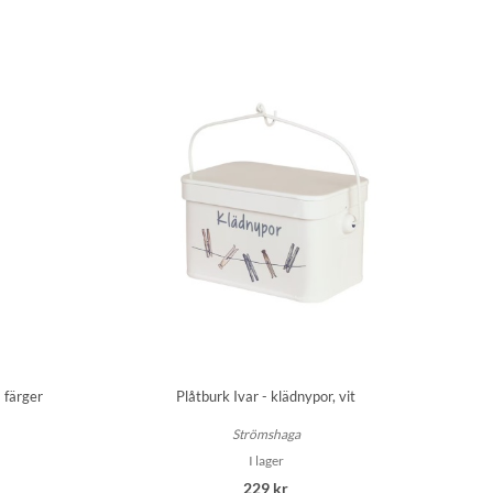
a färger
Plåtburk Ivar - klädnypor, vit
Strömshaga
I lager
229 kr