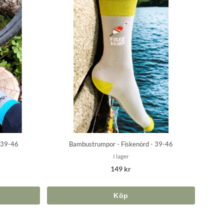
 39-46
Bambustrumpor - Fiskenörd - 39-46
I lager
149 kr
Köp