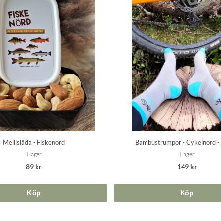
Mellislåda - Fiskenörd
Bambustrumpor - Cykelnörd -
I lager
I lager
89 kr
149 kr
Köp
Köp