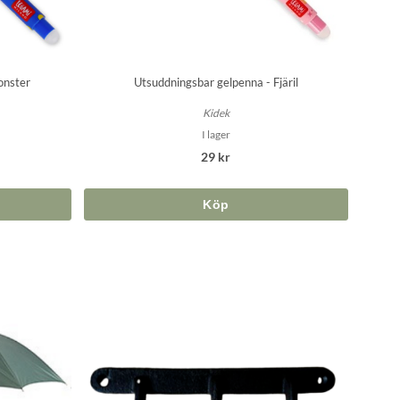
onster
Utsuddningsbar gelpenna - Fjäril
Kidek
I lager
29 kr
Köp