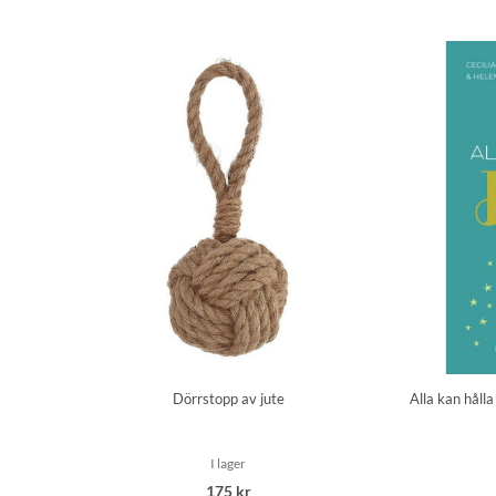
Dörrstopp av jute
Alla kan hålla
I lager
175 kr