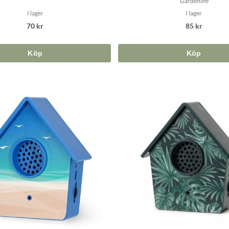
Gardenlife
I lager
I lager
70 kr
85 kr
Köp
Köp