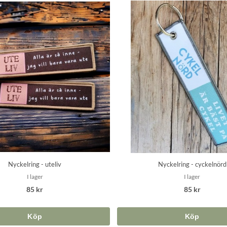
Nyckelring - uteliv
Nyckelring - cyckelnörd
I lager
I lager
85 kr
85 kr
Köp
Köp