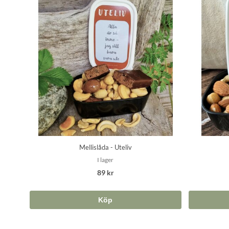
Mellislåda - Uteliv
I lager
89 kr
Köp