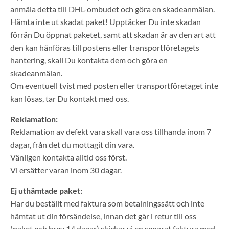
anmäla detta till DHL-ombudet och göra en skadeanmälan.
Hämta inte ut skadat paket! Upptäcker Du inte skadan
förrän Du öppnat paketet, samt att skadan är av den art att
den
kan hänföras till postens eller transportföretagets
hantering, skall Du kontakta dem och göra en
skadeanmälan.
Om eventuell tvist med posten eller transportföretaget inte
kan lösas, tar Du kontakt med oss.
Reklamation:
Reklamation av defekt vara skall vara oss tillhanda inom 7
dagar, från det du mottagit din vara.
Vänligen kontakta alltid oss först.
Vi ersätter varan inom 30 dagar.
Ej uthämtade paket:
Har du beställt med faktura som betalningssätt och inte
hämtat ut din försändelse, innan det går i retur till oss
(paket och brev 14 dagar) skickar vi en separat faktura med