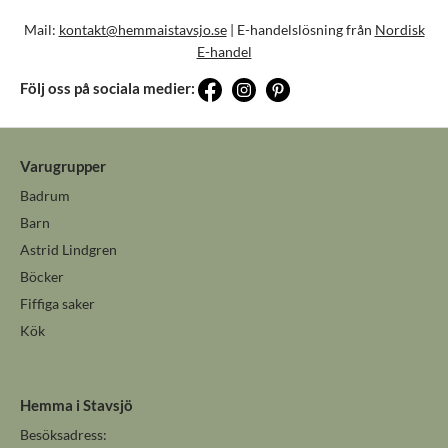
Mail:
kontakt@hemmaistavsjo.se
| E-handelslösning från
Nordisk
E-handel
Följ oss på sociala medier:
Varugrupper
Badrum
Barn
Astrid Lindgren
Böcker
Fiffiga saker
Kök
Hemma i Stavsjö
Besöksadress: