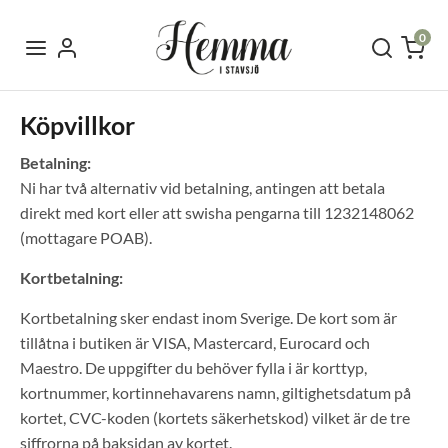
0
Köpvillkor
Betalning:
Ni har två alternativ vid betalning, antingen att betala
direkt med kort eller att swisha pengarna till 1232148062
(mottagare POAB).
Kortbetalning:
Kortbetalning sker endast inom Sverige. De kort som är
tillåtna i butiken är VISA, Mastercard, Eurocard och
Maestro. De uppgifter du behöver fylla i är korttyp,
kortnummer, kortinnehavarens namn, giltighetsdatum på
kortet, CVC-koden (kortets säkerhetskod) vilket är de tre
siffrorna på baksidan av kortet.