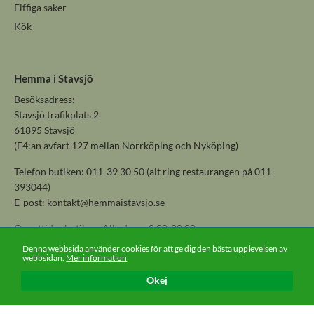
Fiffiga saker
Kök
Hemma i Stavsjö
Besöksadress:
Stavsjö trafikplats 2
61895 Stavsjö
(E4:an avfart 127 mellan Norrköping och Nyköping)
Telefon butiken: 011-39 30 50 (alt ring restaurangen på 011-
393044)
E-post:
kontakt@hemmaistavsjo.se
Öppettider butiken: Alla dagar 8.00-20.00
Denna webbsida använder cookies för att ge dig den bästa upplevelsen av
webbsidan.
Mer information
Okej