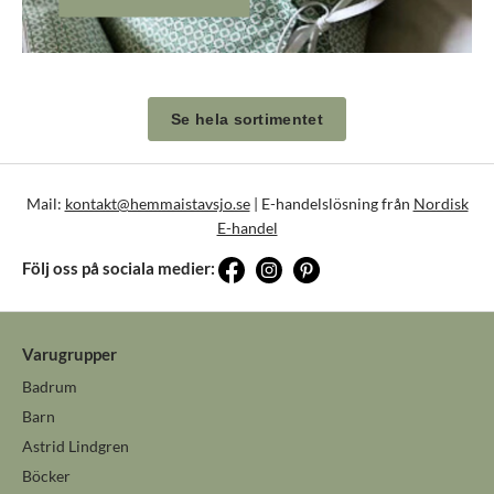
Se hela sortimentet
Mail:
kontakt@hemmaistavsjo.se
| E-handelslösning från
Nordisk
E-handel
Följ oss på sociala medier:
Varugrupper
Badrum
Barn
Astrid Lindgren
Böcker