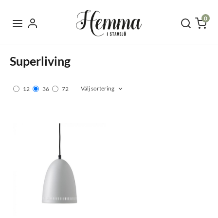
0
Superliving
Välj sortering
12
36
72