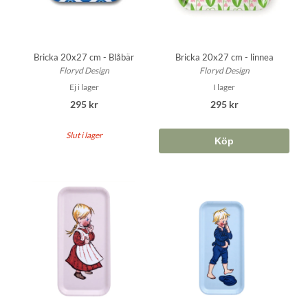
Bricka 20x27 cm - Blåbär
Bricka 20x27 cm - linnea
Floryd Design
Floryd Design
Ej i lager
I lager
295 kr
295 kr
Slut i lager
Köp