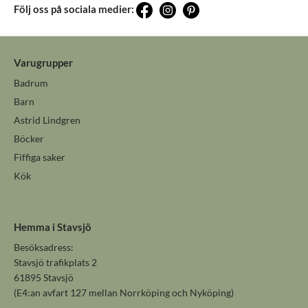
Följ oss på sociala medier:
Varugrupper
Badrum
Barn
Astrid Lindgren
Böcker
Fiffiga saker
Kök
Hemma i Stavsjö
Besöksadress:
Stavsjö trafikplats 2
61895 Stavsjö
(E4:an avfart 127 mellan Norrköping och Nyköping)