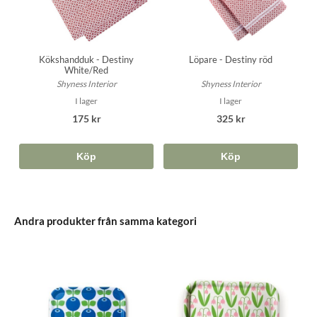
Löpare - Destiny röd
Kökshandduk - Destiny
White/Red
Shyness Interior
Shyness Interior
I lager
I lager
325 kr
175 kr
Köp
Köp
Andra produkter från samma kategori