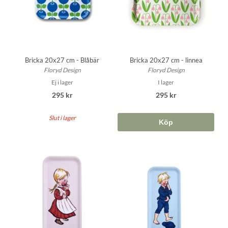
Bricka 20x27 cm - Blåbär
Bricka 20x27 cm - linnea
Floryd Design
Floryd Design
Ej i lager
I lager
295 kr
295 kr
Slut i lager
Köp