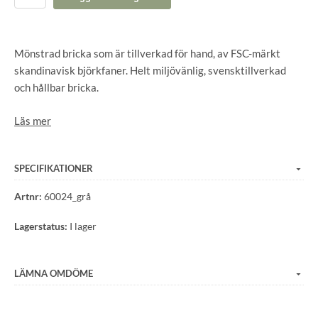
Mönstrad bricka som är tillverkad för hand, av FSC-märkt
skandinavisk björkfaner. Helt miljövänlig, svensktillverkad
och hållbar bricka.
Storlek 33x43 cm
Läs mer
Material: FSC-märkt björkfaner
SPECIFIKATIONER
Rengöring: Tål industridiskmaskin upp till 95 grader.
Artnr:
60024_grå
Lagerstatus:
I lager
LÄMNA OMDÖME