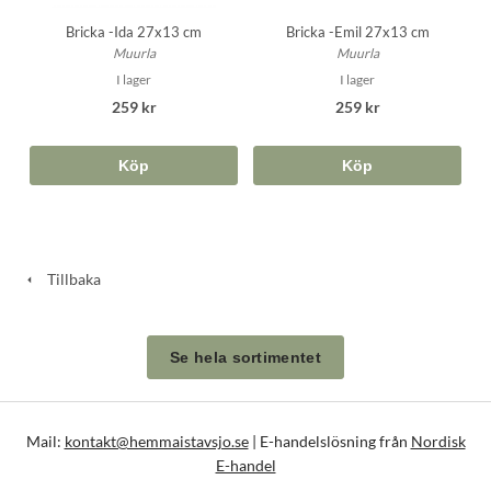
Bricka -Ida 27x13 cm
Bricka -Emil 27x13 cm
Muurla
Muurla
I lager
I lager
259 kr
259 kr
Köp
Köp
Tillbaka
Se hela sortimentet
Mail:
kontakt@hemmaistavsjo.se
| E-handelslösning från
Nordisk
E-handel