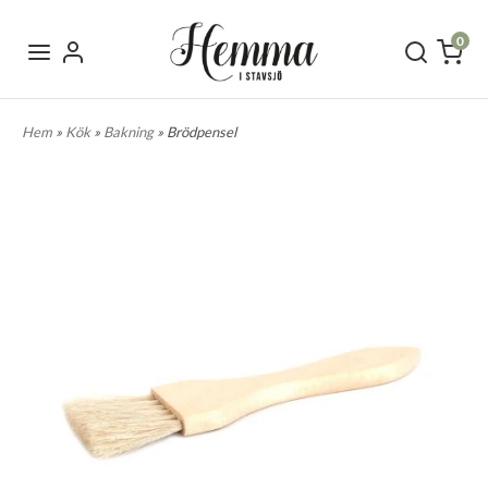
0
Hem
»
Kök
»
Bakning
» Brödpensel