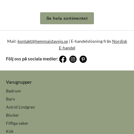
Se hela sortimentet
Mail:
kontakt@hemmaistavsjo.se
| E-handelslösning från
Nordisk
E-handel
Följ oss på sociala medier:
Varugrupper
Badrum
Barn
Astrid Lindgren
Böcker
Fiffiga saker
Kök