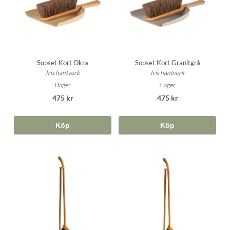
Sopset Kort Okra
Sopset Kort Granitgrå
Iris hantverk
Iris hantverk
I lager
I lager
475 kr
475 kr
Köp
Köp