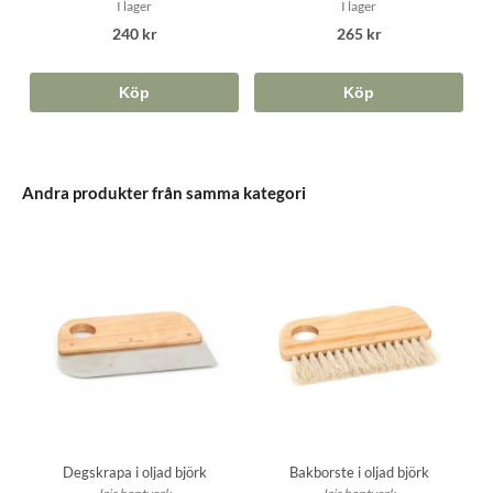
I lager
I lager
240 kr
265 kr
Köp
Köp
Andra produkter från samma kategori
Degskrapa i oljad björk
Bakborste i oljad björk