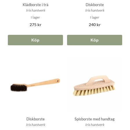
Klädborste i trä
Diskborste
Iris hantverk
Iris hantverk
I lager
I lager
275 kr
240 kr
Köp
Köp
Diskborste
Spisborste med handtag
Iris hantverk
Iris hantverk