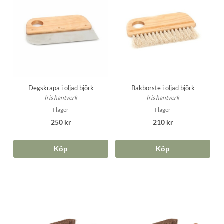
Degskrapa i oljad björk
Bakborste i oljad björk
Iris hantverk
Iris hantverk
I lager
I lager
250 kr
210 kr
Köp
Köp