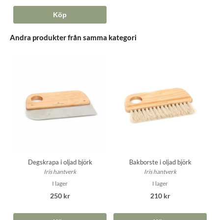
Köp
Andra produkter från samma kategori
Degskrapa i oljad björk
Bakborste i oljad björk
Iris hantverk
Iris hantverk
I lager
I lager
250 kr
210 kr