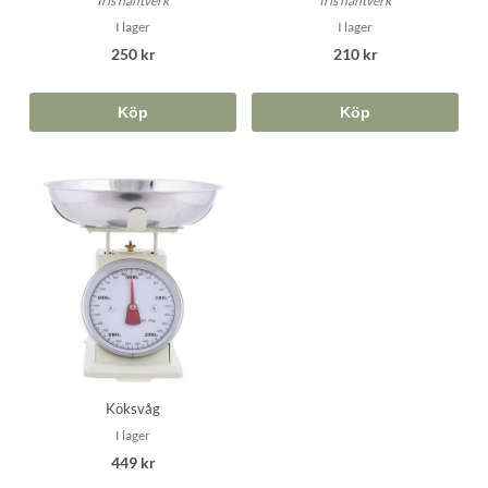
Iris hantverk
Iris hantverk
I lager
I lager
250 kr
210 kr
Köp
Köp
Köksvåg
I lager
449 kr