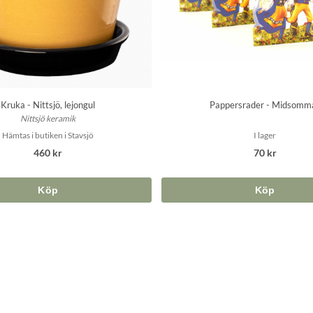
Kruka - Nittsjö, lejongul
Pappersrader - Midsomm
Nittsjö keramik
Hämtas i butiken i Stavsjö
I lager
460 kr
70 kr
Köp
Köp