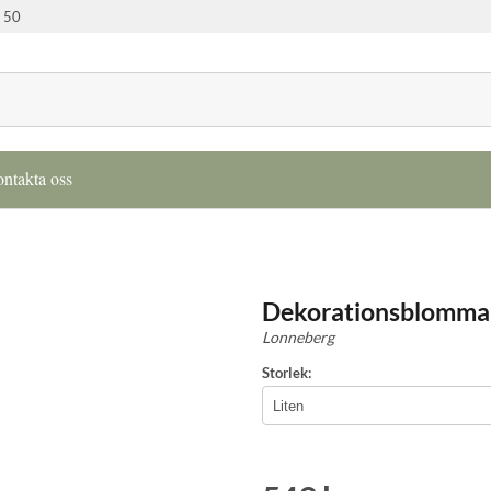
 50
ntakta oss
Dekorationsblomma
Lonneberg
Storlek: