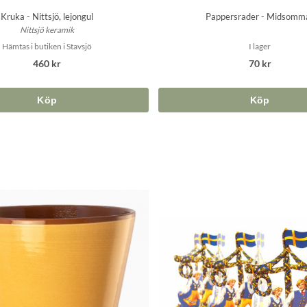
Kruka - Nittsjö, lejongul
Pappersrader - Midsomm
Nittsjö keramik
Hämtas i butiken i Stavsjö
I lager
460 kr
70 kr
Köp
Köp