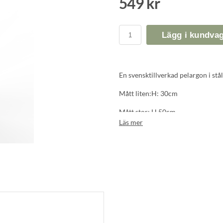
549 kr
Lägg i kundva
En svensktillverkad pelargon i stål
Mått liten:H: 30cm
Mått stor: H 50cm
Läs mer
Material: Vitlackerad stål