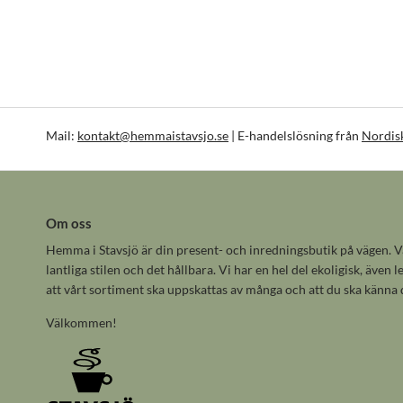
Mail:
kontakt@hemmaistavsjo.se
| E-handelslösning från
Nordis
Om oss
Hemma i Stavsjö är din present- och inredningsbutik på vägen. Vå
lantliga stilen och det hållbara. Vi har en hel del ekoligisk, även
att vårt sortiment ska uppskattas av många och att du ska känna
Välkommen!