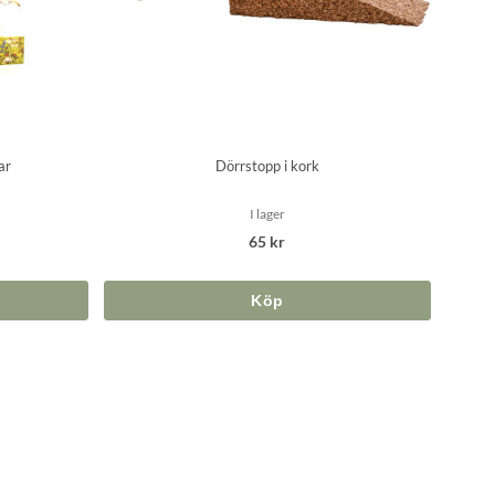
ar
Dörrstopp i kork
I lager
65 kr
Köp