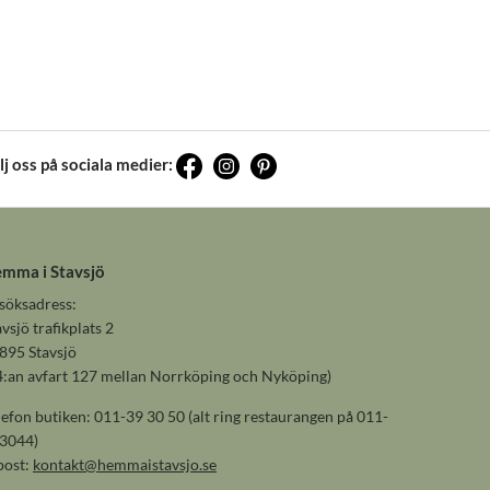
lj oss på sociala medier:
mma i Stavsjö
söksadress:
avsjö trafikplats 2
895 Stavsjö
4:an avfart 127 mellan Norrköping och Nyköping)
lefon butiken: 011-39 30 50 (alt ring restaurangen på 011-
3044)
post:
kontakt@hemmaistavsjo.se