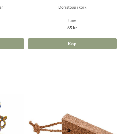
ar
Dörrstopp i kork
I lager
65 kr
Köp