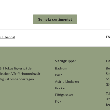
Se hela sortimentet
Fö
k E-handel
Varugrupper
He
rt fokus ligger på den
Badrum
Be
 leksaker. Vår förhoppning är
St
Barn
 dig väl omhändertagen.
61
Astrid Lindgren
(E
Böcker
Te
Fiffiga saker
39
Kök
E-