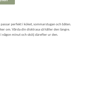
 passar perfekt i köket, sommarstugan och båten.
cker om. Vårda din disktrasa så håller den längre.
 någon minut och skölj därefter ur den.
ellulosa.
övänliga färger på Svensktillverkad duk.