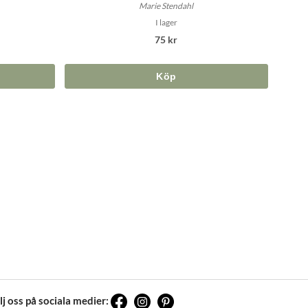
Marie Stendahl
I lager
75 kr
Köp
lj oss på sociala medier: