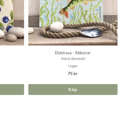
Disktrasa - Abborrar
Marie Stendahl
I lager
75 kr
Köp