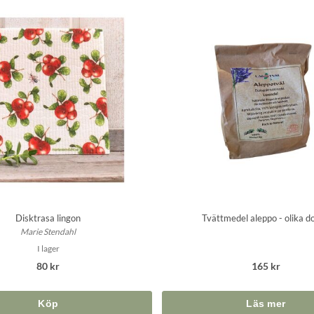
Disktrasa lingon
Tvättmedel aleppo - olika do
Marie Stendahl
I lager
80 kr
165 kr
Köp