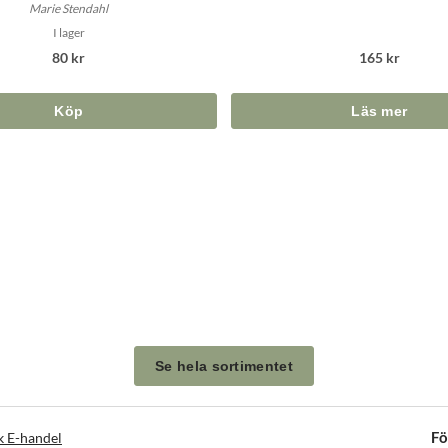
Marie Stendahl
I lager
80 kr
165 kr
Köp
Se hela sortimentet
Fö
k E-handel