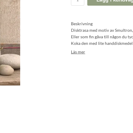
Beskrivning
Disktrasa med motiv av Smultron,
Eller som fin gåva till någon du ty
Koka den med lite handdiskmedel i
Läs mer
Produktinformation
Ren naturprodukt av bomull och c
100% biologisk nedbrytbar.
Trycks med vattenlösliga och milj
Storlek: 19,5×19,5cm.
vikt: 10 g
Tillverkad Sverige.