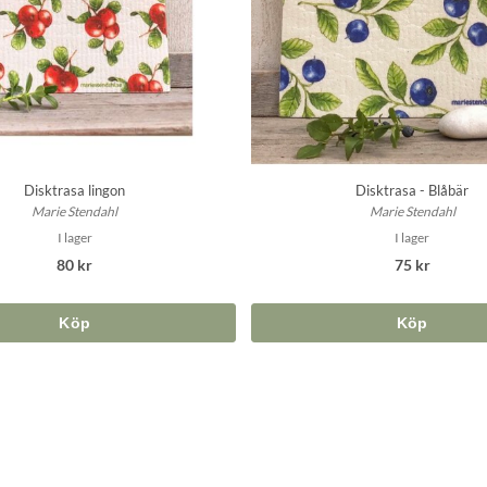
Disktrasa lingon
Disktrasa - Blåbär
Marie Stendahl
Marie Stendahl
I lager
I lager
80 kr
75 kr
Köp
Köp