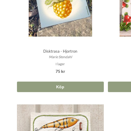
Disktrasa - Hjortron
Marie Stendahl
I lager
75 kr
Köp