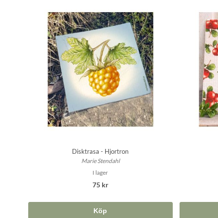
Disktrasa - Hjortron
Marie Stendahl
I lager
75 kr
Köp