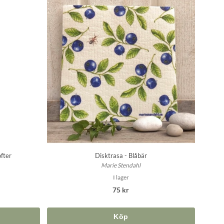
fter
Disktrasa - Blåbär
Marie Stendahl
I lager
75 kr
Köp