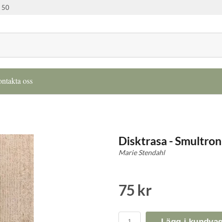
 50
ntakta oss
Disktrasa - Smultron
Marie Stendahl
75 kr
Lägg i kundva