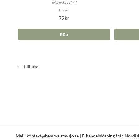
Marie Stendahl
I lager
75 kr
Köp
Tillbaka
Mail:
kontakt@hemmaistavsjo.se
| E-handelslösning från
Nordis