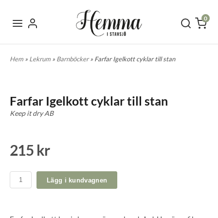
0
Hem
»
Lekrum
»
Barnböcker
» Farfar Igelkott cyklar till stan
Farfar Igelkott cyklar till stan
Keep it dry AB
215 kr
Lägg i kundvagnen