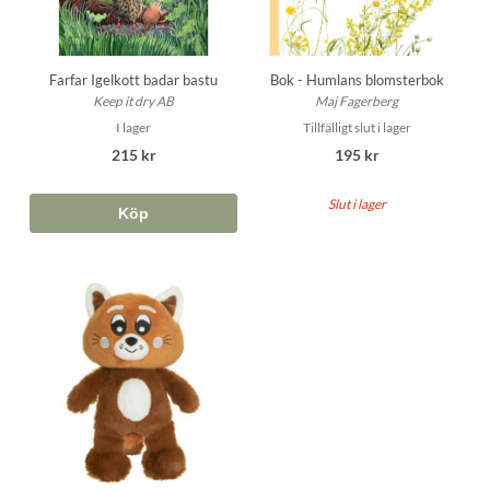
Farfar Igelkott badar bastu
Bok - Humlans blomsterbok
Keep it dry AB
Maj Fagerberg
I lager
Tillfälligt slut i lager
215 kr
195 kr
Slut i lager
Köp