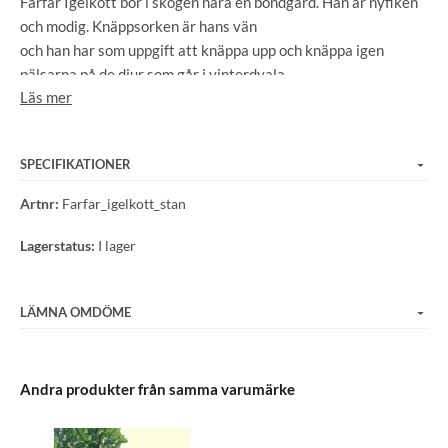
Farfar Igelkott bor i skogen nära en bondgård. Han är nyfiken
och modig. Knäppsorken är hans vän
och han har som uppgift att knäppa upp och knäppa igen
pälsarna på de djur som går i vinterdvala.
Läs mer
De två och vännerna grävlingen Gustav, Huggormen Hugo,
skogsmusen Silva och Fladdermusen Fia
går på olika äventyr i serien. Denna handlar om när Farfar
SPECIFIKATIONER
Igelkott och Huggormen Hugo träffas och
tar sig till stan för att köpa läsk!
Artnr:
Farfar_igelkott_stan
Författare: Mari Zimmermann
Lagerstatus:
I lager
Språk: Svenska
Barnbok: 3-6 år
Antal sidor: 36
LÄMNA OMDÖME
Utgivningsdatum: 2024-12-02
Förlag: Keep It Dry AB
Andra produkter från samma varumärke