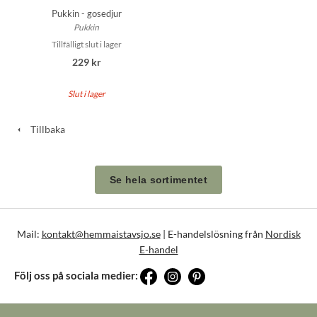
Pukkin - gosedjur
Pukkin
Tillfälligt slut i lager
229 kr
Slut i lager
Tillbaka
Se hela sortimentet
Mail:
kontakt@hemmaistavsjo.se
| E-handelslösning från
Nordisk
E-handel
Följ oss på sociala medier: