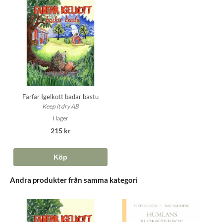
Farfar Igelkott badar bastu
Keep it dry AB
I lager
215 kr
Köp
Andra produkter från samma kategori