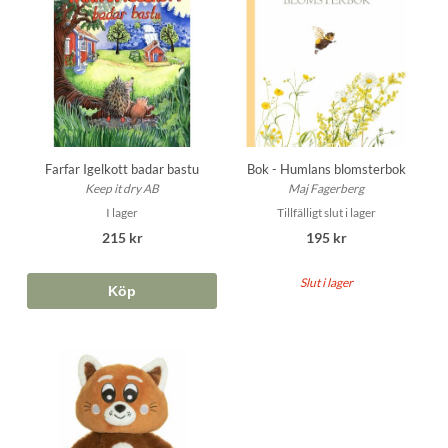
Farfar Igelkott badar bastu
Bok - Humlans blomsterbok
Keep it dry AB
Maj Fagerberg
I lager
Tillfälligt slut i lager
215 kr
195 kr
Slut i lager
Köp