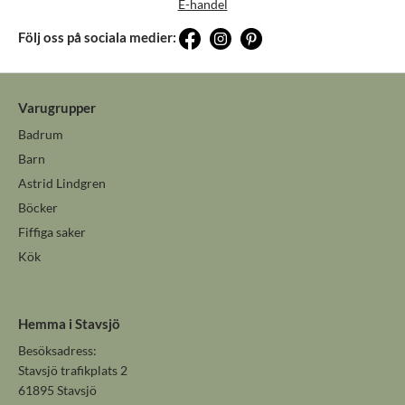
E-handel
Följ oss på sociala medier:
Varugrupper
Badrum
Barn
Astrid Lindgren
Böcker
Fiffiga saker
Kök
Hemma i Stavsjö
Besöksadress:
Stavsjö trafikplats 2
61895 Stavsjö