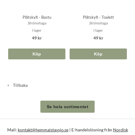
Plåtskylt - Bastu
Plåtskylt - Toalett
Strömshaga
Strömshaga
I lager
I lager
49 kr
49 kr
Köp
Köp
Tillbaka
Se hela sortimentet
Mail:
kontakt@hemmaistavsjo.se
| E-handelslösning från
Nordisk