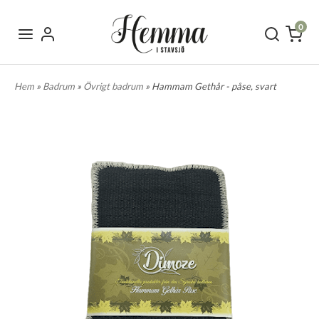
0
Hem
»
Badrum
»
Övrigt badrum
» Hammam Gethår - påse, svart