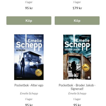
I lager
I lager
95 kr
179 kr
Köp
Köp
Pocketbok - Broder Jakob -
Pocketbok -Alter ego
Signerad!
Emelie Schepp
Emelie Schepp
I lager
I lager
95 kr
95 kr