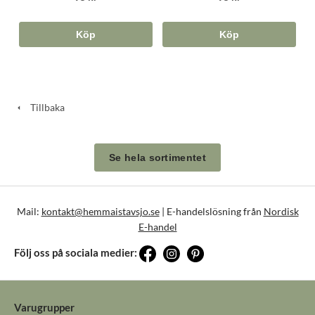
Köp
Köp
Tillbaka
Se hela sortimentet
Mail:
kontakt@hemmaistavsjo.se
| E-handelslösning från
Nordisk
E-handel
Följ oss på sociala medier:
Varugrupper