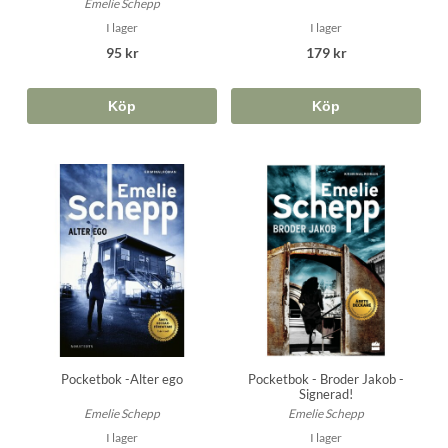
Emelie Schepp
I lager
I lager
95 kr
179 kr
Köp
Köp
Pocketbok - Broder Jakob -
Pocketbok -Alter ego
Signerad!
Emelie Schepp
Emelie Schepp
I lager
I lager