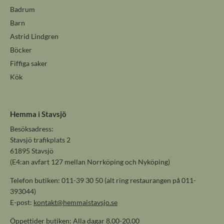
Badrum
Barn
Astrid Lindgren
Böcker
Fiffiga saker
Kök
Hemma i Stavsjö
Besöksadress:
Stavsjö trafikplats 2
61895 Stavsjö
(E4:an avfart 127 mellan Norrköping och Nyköping)
Telefon butiken: 011-39 30 50 (alt ring restaurangen på 011-
393044)
E-post:
kontakt@hemmaistavsjo.se
Öppettider butiken: Alla dagar 8.00-20.00