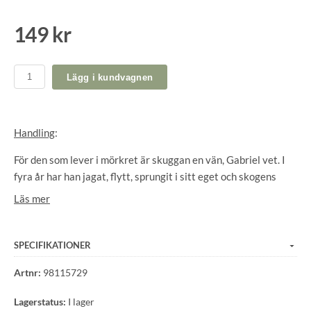
149 kr
Lägg i kundvagnen
Handling
:
För den som lever i mörkret är skuggan en vän, Gabriel vet. I
fyra år har han jagat, flytt, sprungit i sitt eget och skogens
mörker för att undkomma minnena och hålla sig ovanför
Läs mer
vattenytan. Han har tvingat sig att överleva, inte för att han
velat, utan för att han är skyldig de andra det.
SPECIFIKATIONER
När han möter Hanna på sin nittonde födelsedags morgon är
det färgerna som drabbar honom, sedan hon. Det är så det är
Artnr:
98115729
med Hanna, man ser färgerna först. Hon är van vid det, van att
Lagerstatus:
I lager
synas, ta plats, sticka ut. Om det inte vore för hennes