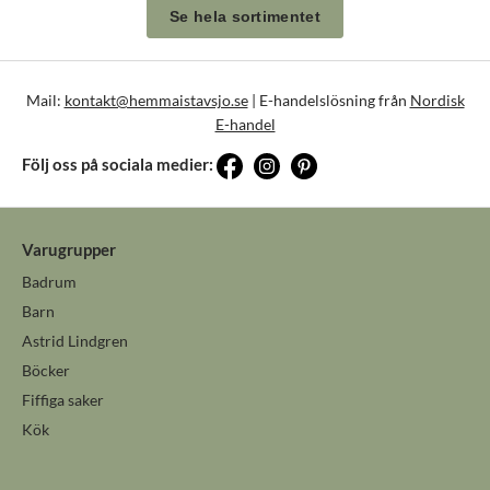
Se hela sortimentet
Mail:
kontakt@hemmaistavsjo.se
| E-handelslösning från
Nordisk
E-handel
Följ oss på sociala medier:
Varugrupper
Badrum
Barn
Astrid Lindgren
Böcker
Fiffiga saker
Kök