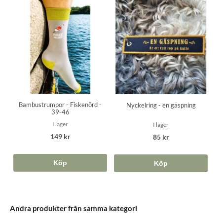
Bambustrumpor - Fiskenörd -
Nyckelring - en gäspning
39-46
I lager
I lager
149 kr
85 kr
Köp
Köp
Andra produkter från samma kategori