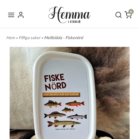
0
Hem
»
Fiffiga saker
» Mellislåda - Fiskenörd