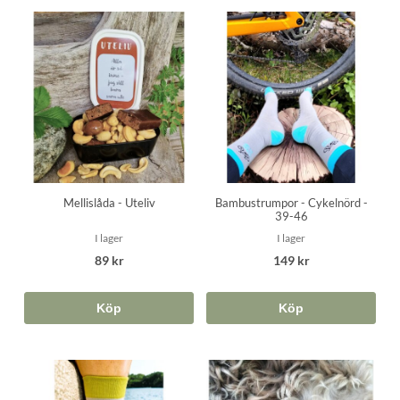
Mellislåda - Uteliv
Bambustrumpor - Cykelnörd -
39-46
I lager
I lager
89 kr
149 kr
Köp
Köp