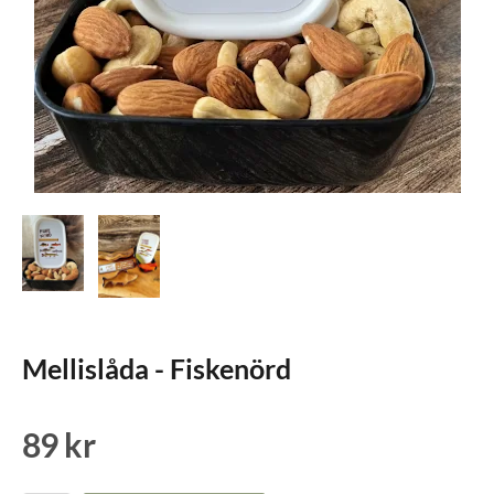
Mellislåda - Fiskenörd
89 kr