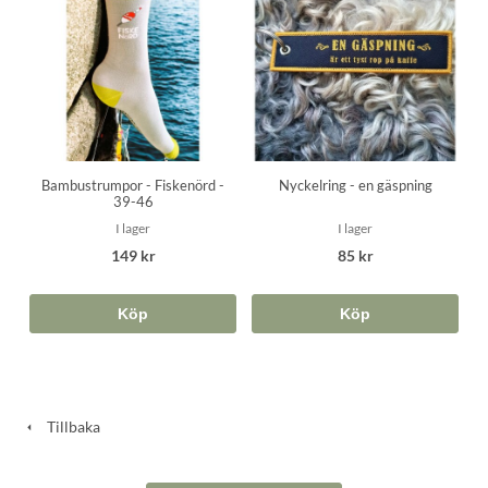
Bambustrumpor - Fiskenörd -
Nyckelring - en gäspning
39-46
I lager
I lager
149 kr
85 kr
Köp
Köp
Tillbaka