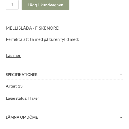
Lägg i kundvagnen
MELLISLÅDA - FISKENÖRD
Perfekta att ta med på turen fylld med:
Jägarsnus (nötblandning).
Läs mer
Apelsinklyftor.
Ägghalvor.
Druvsocker.
SPECIFIKATIONER
Godis.
Pengar och kreditkort.
Artnr:
13
Och alla andra småsaker man vill ha i fickan eller
Lagerstatus:
I lager
lättillgängligt för snabb energi.
Bra komplement till Lunchpaket och Fjällfika matlådan.
LÄMNA OMDÖME
Storlek: Längd: 10,6 cm, bredd: 6,8 cm, höjd: 4,0 cm.
Lådan är tillverkad i livsmedelsgodkänd Polypropylen i