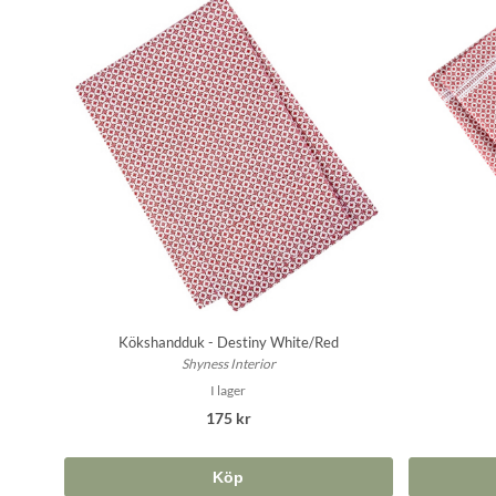
Kökshandduk - Destiny White/Red
Shyness Interior
I lager
175 kr
Köp