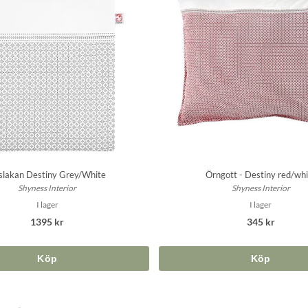
slakan Destiny Grey/White
Örngott - Destiny red/whi
Shyness Interior
Shyness Interior
I lager
I lager
1395 kr
345 kr
Köp
Köp