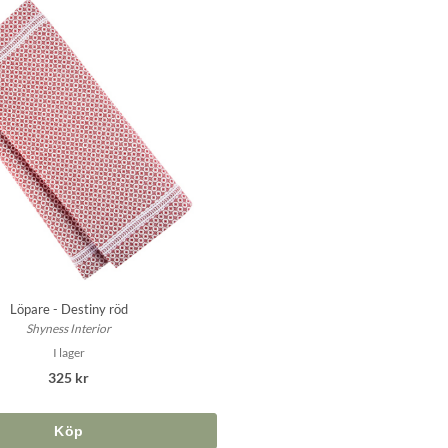
Löpare - Destiny röd
Shyness Interior
I lager
325 kr
Köp