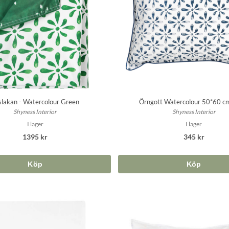
slakan - Watercolour Green
Örngott Watercolour 50*60 c
Shyness Interior
Shyness Interior
I lager
I lager
1395 kr
345 kr
Köp
Köp