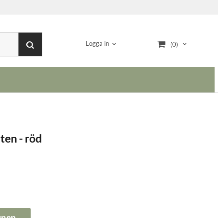
Logga in
(0)
ten - röd
gnen