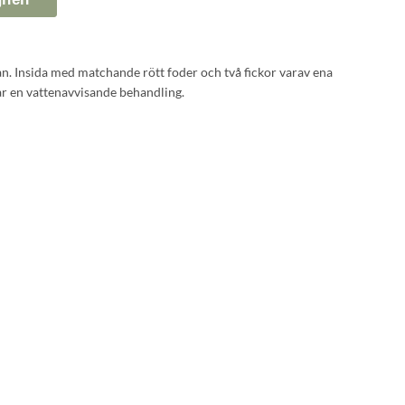
n. Insida med matchande rött foder och två fickor varav ena
ar en vattenavvisande behandling.
med vattenavvisande behandling