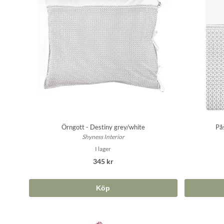
Örngott - Destiny grey/white
På
Shyness Interior
I lager
345 kr
Köp