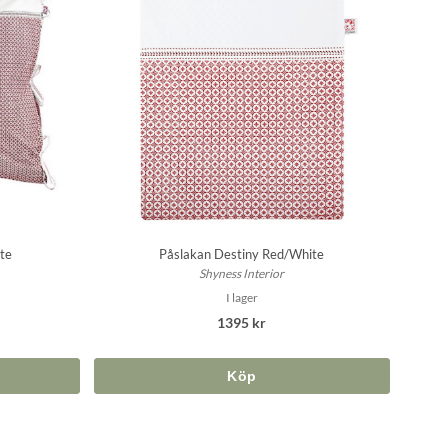
te
Påslakan Destiny Red/White
Shyness Interior
I lager
1395 kr
Köp