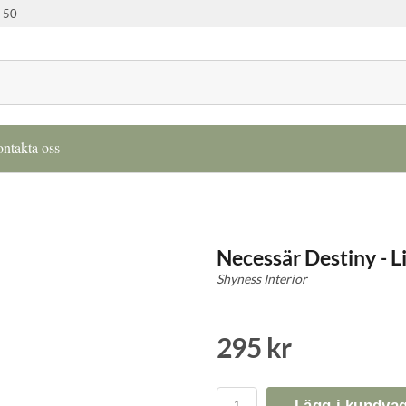
 50
ntakta oss
Necessär Destiny - Li
Shyness Interior
295 kr
Lägg i kundva