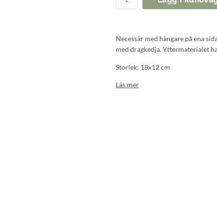
Necessär med hängare på ena sida
med dragkedja. Yttermaterialet h
Storlek: 18x12 cm
Läs mer
Material: Yttertyg 100% bomull 
Foder 100% nylon