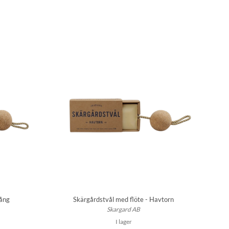
Tång
Skärgårdstvål med flöte - Havtorn
Skargard AB
I lager