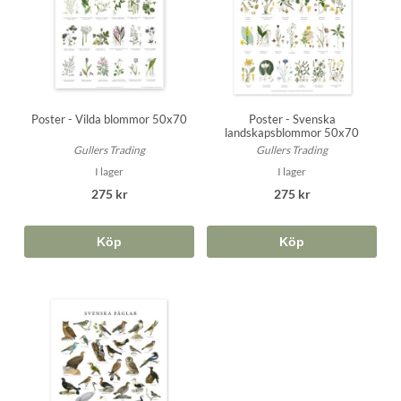
Poster - Vilda blommor 50x70
Poster - Svenska
landskapsblommor 50x70
Gullers Trading
Gullers Trading
I lager
I lager
275 kr
275 kr
Köp
Köp