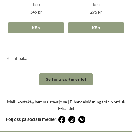
I lager
I lager
275 kr
349 kr
Köp
Köp
Tillbaka
Se hela sortimentet
Mail:
kontakt@hemmaistavsjo.se
| E-handelslösning från
Nordisk
E-handel
Följ oss på sociala medier: