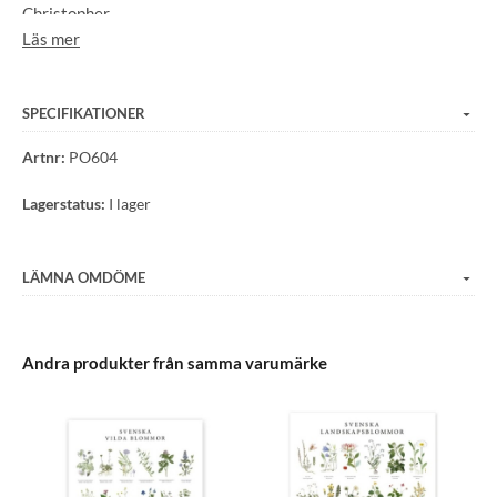
Christopher
Läs mer
Aurivillius, Magnus, Wilhelm och Ferdinand von Wright med
flera.
Mått: 50x70 cm
SPECIFIKATIONER
Artnr:
PO604
Lagerstatus:
I lager
LÄMNA OMDÖME
Andra produkter från samma varumärke