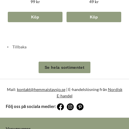
99 kr
49 kr
Köp
Köp
Tillbaka
Se hela sortimentet
Mail:
kontakt@hemmaistavsjo.se
| E-handelslösning från
Nordisk
E-handel
Följ oss på sociala medier:
Varugrupper