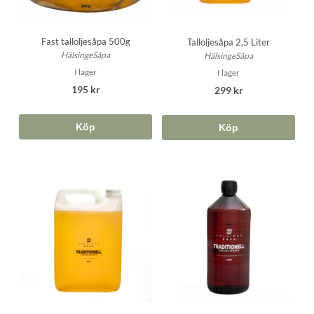
Fast talloljesåpa 500g
Talloljesåpa 2,5 Liter
HälsingeSåpa
HälsingeSåpa
I lager
I lager
195 kr
299 kr
Köp
Köp