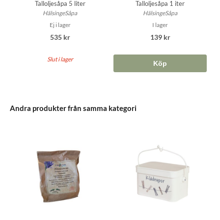
Talloljesåpa 5 liter
Talloljesåpa 1 iter
HälsingeSåpa
HälsingeSåpa
Ej i lager
I lager
535 kr
139 kr
Slut i lager
Köp
Andra produkter från samma kategori