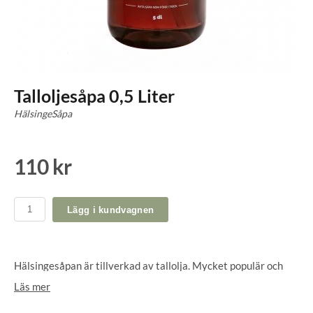
Talloljesåpa 0,5 Liter
HälsingeSåpa
110 kr
Lägg i kundvagnen
Hälsingesåpan är tillverkad av tallolja. Mycket populär och
kan användas till det mesta förutom att tvätta fönster då den
Läs mer
är så fet. Ett härligt såpabad är att rekommendera.