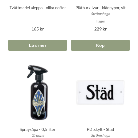
Tvättmedel aleppo - olika dofter
Plåtburk Ivar - klädnypor, vit
Strömshaga
I lager
165 kr
229 kr
Köp
Spraysåpa - 0,5 liter
Plåtskylt - Städ
Grunne
Strömshaga