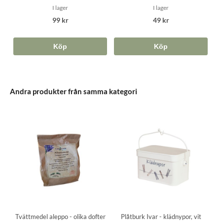
I lager
I lager
99 kr
49 kr
Köp
Köp
Andra produkter från samma kategori
Tvättmedel aleppo - olika dofter
Plåtburk Ivar - klädnypor, vit