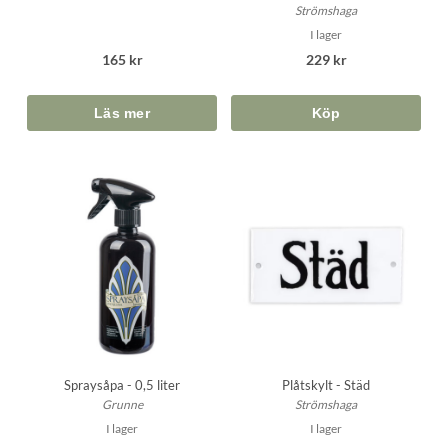
Strömshaga
I lager
165 kr
229 kr
Köp
Spraysåpa - 0,5 liter
Plåtskylt - Städ
Grunne
Strömshaga
I lager
I lager