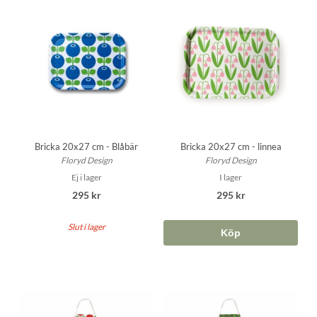
Bricka 20x27 cm - Blåbär
Bricka 20x27 cm - linnea
Floryd Design
Floryd Design
Ej i lager
I lager
295 kr
295 kr
Slut i lager
Köp