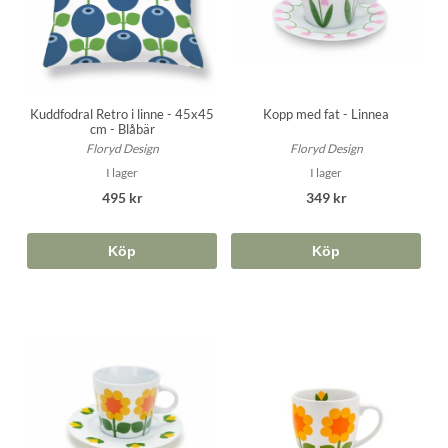
Kuddfodral Retro i linne - 45x45
Kopp med fat - Linnea
cm - Blåbär
Floryd Design
Floryd Design
I lager
I lager
495 kr
349 kr
Köp
Köp