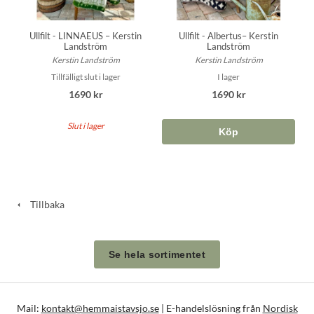
Ullfilt - LINNAEUS – Kerstin
Ullfilt - Albertus– Kerstin
Landström
Landström
Kerstin Landström
Kerstin Landström
Tillfälligt slut i lager
I lager
1690 kr
1690 kr
Slut i lager
Köp
Tillbaka
Se hela sortimentet
Mail:
kontakt@hemmaistavsjo.se
| E-handelslösning från
Nordisk