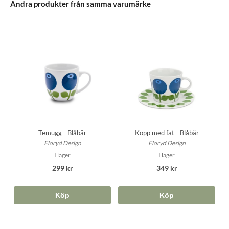
Andra produkter från samma varumärke
Temugg - Blåbär
Kopp med fat - Blåbär
Floryd Design
Floryd Design
I lager
I lager
299 kr
349 kr
Köp
Köp