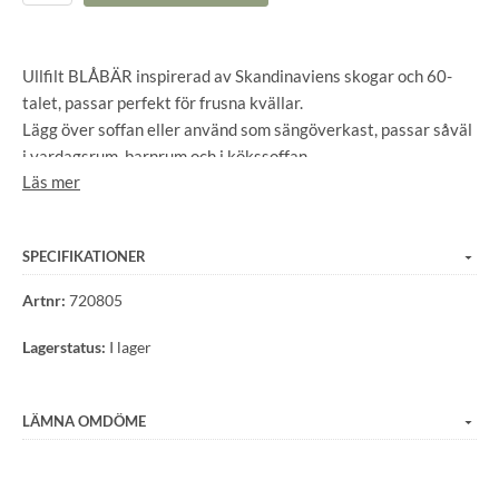
Ullfilt BLÅBÄR inspirerad av Skandinaviens skogar och 60-
talet, passar perfekt för frusna kvällar.
Lägg över soffan eller använd som sängöverkast, passar såväl
i vardagsrum, barnrum och i kökssoffan.
Läs mer
Filten är jacquardvävd och vävd av fin mjuk ull, 340 g/m2.
Färgerna ligger omvänt på andra sidan. Storlek: 130x180 + 20
cm
SPECIFIKATIONER
Material: 100% ull från Norge (vävd i Litauen) Tvättråd:
Handtvätta och plantorka
Artnr:
720805
Designad i Sverige och vävd i Litauen.
Lagerstatus:
I lager
LÄMNA OMDÖME