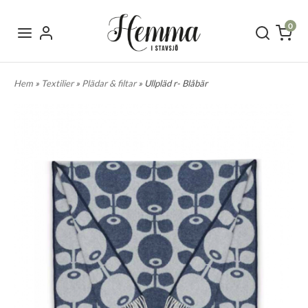
0
Hem
»
Textilier
»
Plädar & filtar
» Ullpläd r- Blåbär