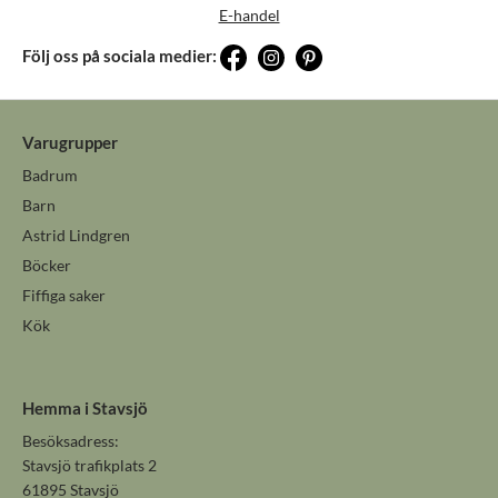
E-handel
Följ oss på sociala medier:
Varugrupper
Badrum
Barn
Astrid Lindgren
Böcker
Fiffiga saker
Kök
Hemma i Stavsjö
Besöksadress:
Stavsjö trafikplats 2
61895 Stavsjö