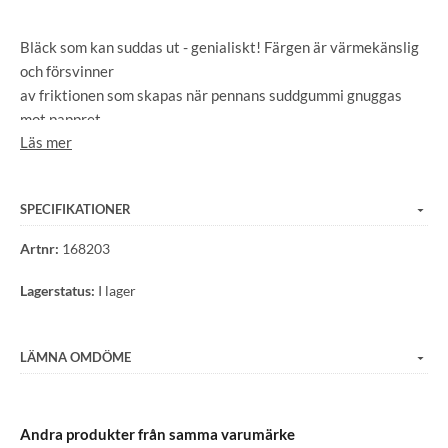
Bläck som kan suddas ut - genialiskt! Färgen är värmekänslig
och försvinner
av friktionen som skapas när pennans suddgummi gnuggas
mot pappret.
Läs mer
Grönt bläck.
Spetsens diameter: 0,7 mm.
Mått: diameter 0,8 cm x 15 cm.
SPECIFIKATIONER
Artnr:
168203
Lagerstatus:
I lager
LÄMNA OMDÖME
Andra produkter från samma varumärke