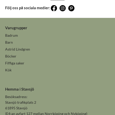
Följ oss på sociala medier:
Varugrupper
Badrum
Barn
Astrid Lindgren
Böcker
Fiffiga saker
Kök
Hemma i Stavsjö
Besöksadress:
Stavsjö trafikplats 2
61895 Stavsjö
(E4:an avfart 127 mellan Norrköping och Nyköping)