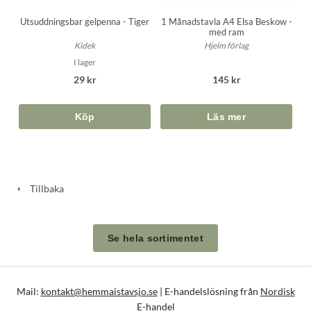
Utsuddningsbar gelpenna - Tiger
1 Månadstavla A4 Elsa Beskow -
med ram
Kidek
Hjelm förlag
I lager
29 kr
145 kr
Köp
Tillbaka
Se hela sortimentet
Mail:
kontakt@hemmaistavsjo.se
| E-handelslösning från
Nordisk
E-handel