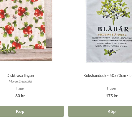
Disktrasa lingon
Kökshandduk - 50x70cm - b
Marie Stendahl
I lager
I lager
80 kr
175 kr
Köp
Köp