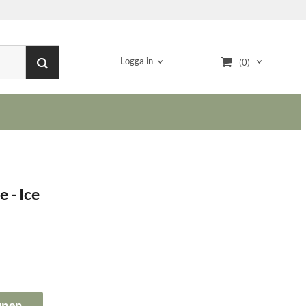
Logga in
(0)
 - Ice
gnen