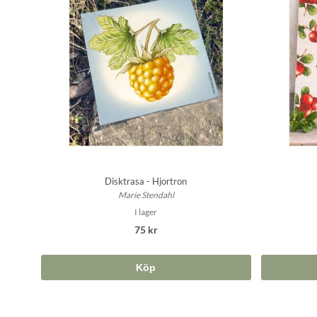
Disktrasa - Hjortron
Marie Stendahl
I lager
75 kr
Köp