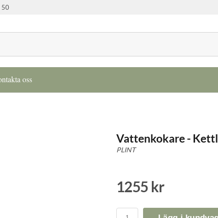
 50
ntakta oss
Vattenkokare - Kettle
PLINT
1255 kr
Lägg i kundva