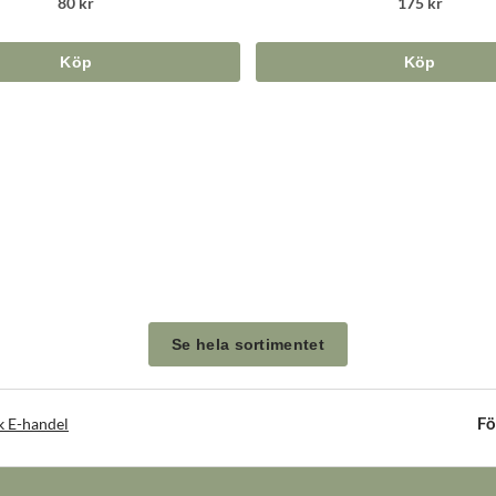
80 kr
175 kr
Köp
Köp
Se hela sortimentet
Fö
k E-handel