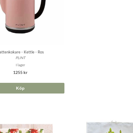
attenkokare - Kettle - Ros
PLINT
I lager
1255 kr
Köp