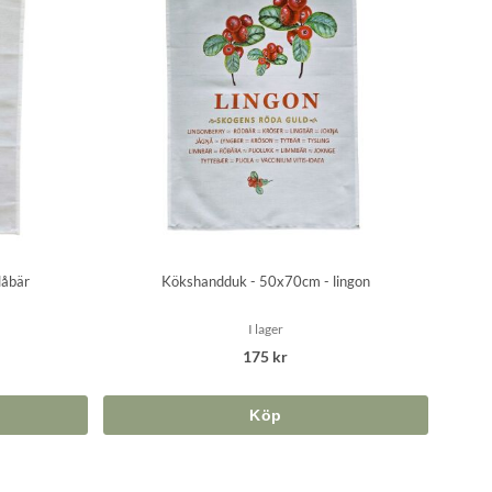
låbär
Kökshandduk - 50x70cm - lingon
I lager
175 kr
Köp