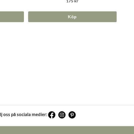
175 kr
Köp
lj oss på sociala medier: