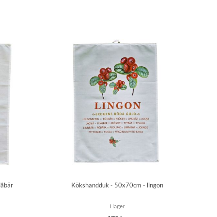
låbär
Kökshandduk - 50x70cm - lingon
I lager