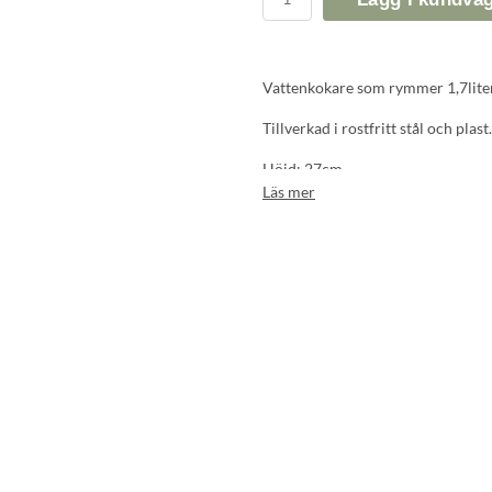
Vattenkokare som rymmer 1,7liter.
Tillverkad i rostfritt stål och plast
Höjd: 27cm
Läs mer
Diameter 15cm
1500W