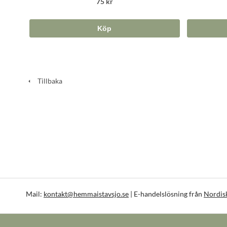
75 kr
Köp
Tillbaka
Mail:
kontakt@hemmaistavsjo.se
| E-handelslösning från
Nordis