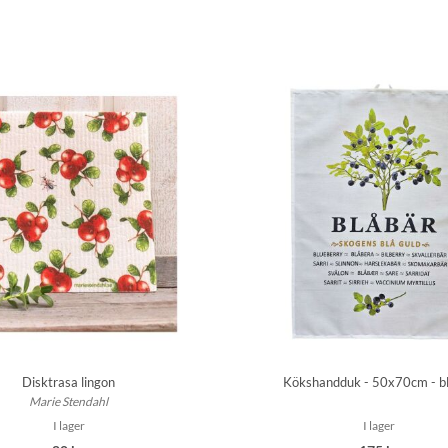
Disktrasa lingon
Kökshandduk - 50x70cm - b
Marie Stendahl
I lager
I lager