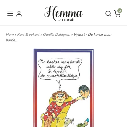
0
Hem
»
Kort & vykort
»
Gunilla Dahlgren
» Vykort - De karlar man
borde...