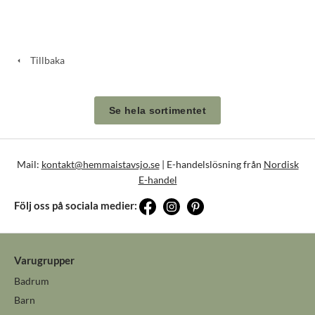
Tillbaka
Se hela sortimentet
Mail:
kontakt@hemmaistavsjo.se
| E-handelslösning från
Nordisk
E-handel
Följ oss på sociala medier:
Varugrupper
Badrum
Barn