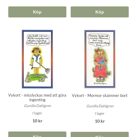
Köp
Köp
Vykort - misslyckas med att göra
Vykort - Mormor skämmer bort
ingenting
Gunilla Dahlgren
Gunilla Dahlgren
I lager
I lager
10 kr
10 kr