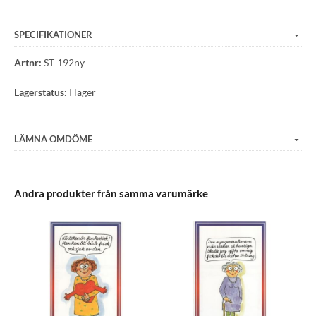
andra sidan Bråviken vilket vi tycker är extra roligt.
SPECIFIKATIONER
Artnr:
ST-192ny
Lagerstatus:
I lager
LÄMNA OMDÖME
Andra produkter från samma varumärke