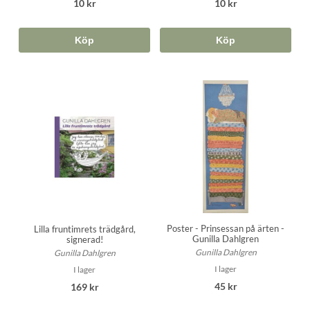
10 kr
10 kr
Köp
Köp
Poster - Prinsessan på ärten -
Lilla fruntimrets trädgård,
Gunilla Dahlgren
signerad!
Gunilla Dahlgren
Gunilla Dahlgren
I lager
I lager
45 kr
169 kr