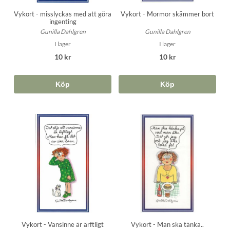
Vykort - misslyckas med att göra
Vykort - Mormor skämmer bort
ingenting
Gunilla Dahlgren
Gunilla Dahlgren
I lager
I lager
10 kr
10 kr
Köp
Köp
Vykort - Vansinne är ärftligt
Vykort - Man ska tänka..