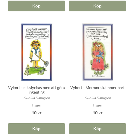
Köp
Köp
Vykort - misslyckas med att göra
Vykort - Mormor skämmer bort
ingenting
Gunilla Dahlgren
Gunilla Dahlgren
I lager
I lager
10 kr
10 kr
Köp
Köp