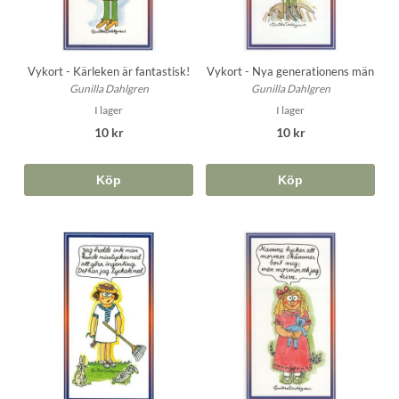
Vykort - Kärleken är fantastisk!
Vykort - Nya generationens män
Gunilla Dahlgren
Gunilla Dahlgren
I lager
I lager
10 kr
10 kr
Köp
Köp