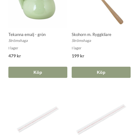
Tekanna emalj - grön
Skohorn m. Ryggkliare
Strömshaga
Strömshaga
I lager
I lager
479 kr
199 kr
Köp
Köp