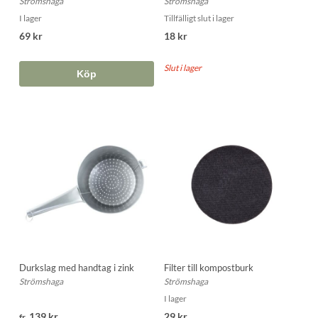
Strömshaga
Strömshaga
I lager
Tillfälligt slut i lager
69 kr
18 kr
Slut i lager
Köp
Durkslag med handtag i zink
Filter till kompostburk
Strömshaga
Strömshaga
I lager
139 kr
29 kr
fr.