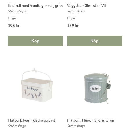
Kastrull med handtag, emalj grön
Vägglåda Olle - stor, Vit
Strömshaga
Strömshaga
I lager
I lager
195 kr
159 kr
Köp
Köp
Plåtburk Ivar - klädnypor, vit
Plåtburk Hugo - Snöre, Grön
Strömshaga
Strömshaga