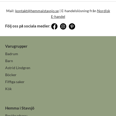
Mail:
kontakt@hemmaistavsjo.se
| E-handelslösning från
Nordisk
E-handel
Följ oss på sociala medier:
Varugrupper
Badrum
Barn
Astrid Lindgren
Böcker
Fiffiga saker
Kök
Hemma i Stavsjö
Besöksadress: