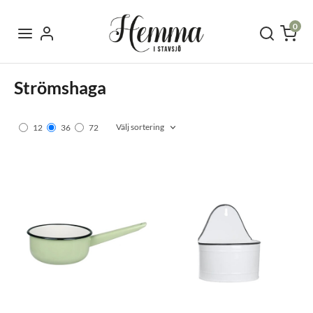
0
Strömshaga
Välj sortering
12
36
72