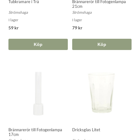
Tubkramare i Trä
Brännarerör till Fotogenlampa
21cm
Strömshaga
Strömshaga
I lager
I lager
59 kr
79 kr
Köp
Köp
Brännarerör till Fotogenlampa
Dricksglas Litet
17cm