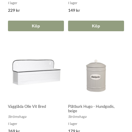
I lager
I lager
229 kr
149 kr
Köp
Köp
Vägglåda Olle Vit Bred
Plåtburk Hugo - Hundgodis,
beige
Strömshaga
Strömshaga
I lager
I lager
269 kr
179 kr