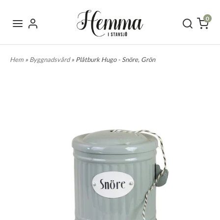
0
Hem
»
Byggnadsvård
» Plåtburk Hugo - Snöre, Grön