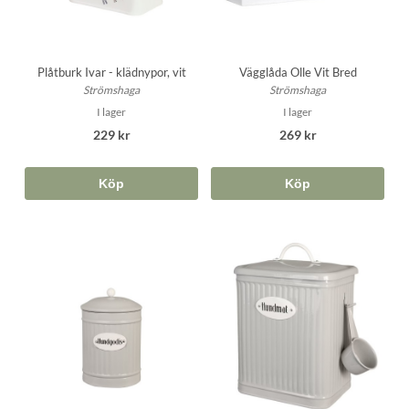
Plåtburk Ivar - klädnypor, vit
Vägglåda Olle Vit Bred
Strömshaga
Strömshaga
I lager
I lager
229 kr
269 kr
Köp
Köp