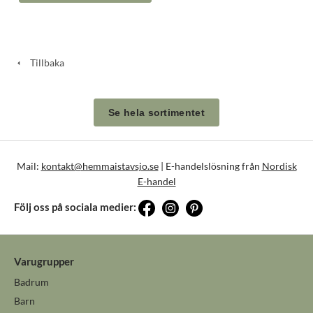
Tillbaka
Se hela sortimentet
Mail:
kontakt@hemmaistavsjo.se
| E-handelslösning från
Nordisk
E-handel
Följ oss på sociala medier:
Varugrupper
Badrum
Barn