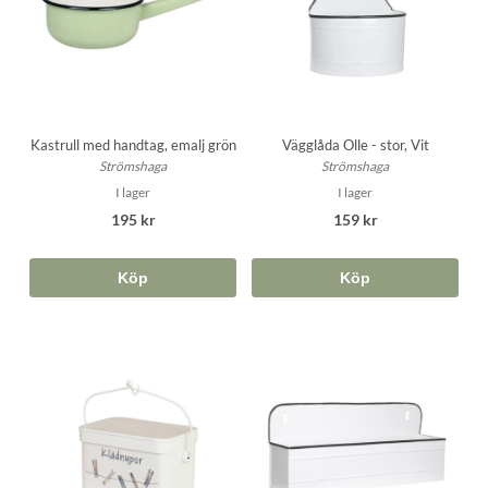
Kastrull med handtag, emalj grön
Vägglåda Olle - stor, Vit
Strömshaga
Strömshaga
I lager
I lager
195 kr
159 kr
Köp
Köp