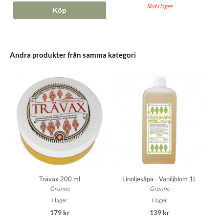
Slut i lager
Köp
Andra produkter från samma kategori
Trävax 200 ml
Linoljesåpa - Vaniljblom 1L
Grunne
Grunne
I lager
I lager
179 kr
139 kr