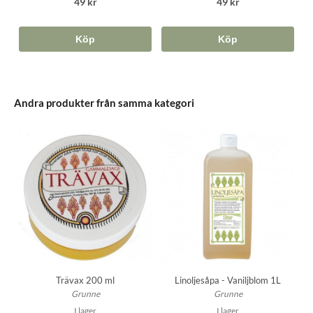
49 kr
49 kr
Köp
Köp
Andra produkter från samma kategori
Trävax 200 ml
Linoljesåpa - Vaniljblom 1L
Grunne
Grunne
I lager
I lager