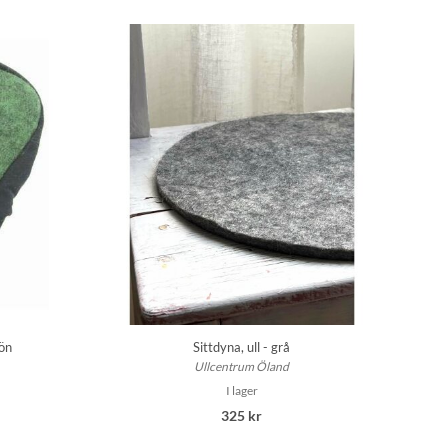
rön
Sittdyna, ull - grå
Ullcentrum Öland
I lager
325 kr