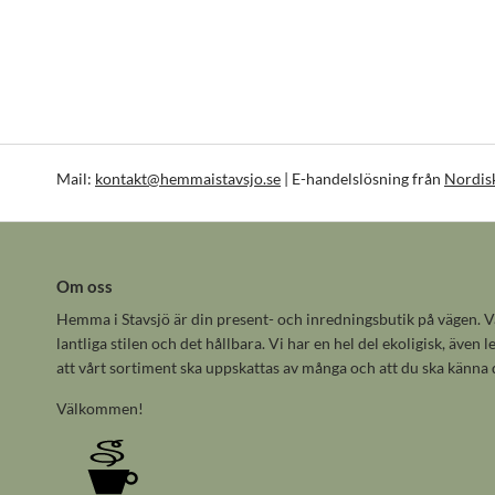
Mail:
kontakt@hemmaistavsjo.se
| E-handelslösning från
Nordis
Om oss
Hemma i Stavsjö är din present- och inredningsbutik på vägen. Vå
lantliga stilen och det hållbara. Vi har en hel del ekoligisk, även
att vårt sortiment ska uppskattas av många och att du ska känna
Välkommen!