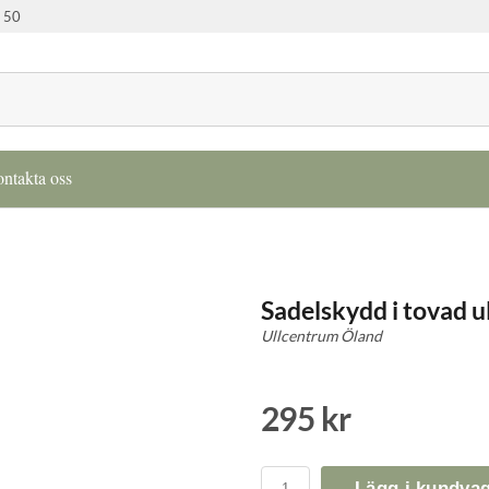
 50
ntakta oss
Sadelskydd i tovad ul
Ullcentrum Öland
295 kr
Lägg i kundva