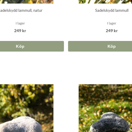
adelskydd lammull, natur
Sadelskydd lammull
I lager
I lager
249 kr
249 kr
Köp
Köp