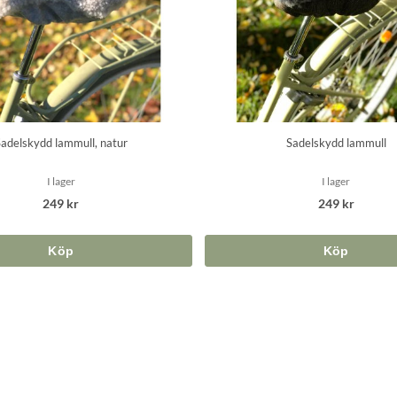
adelskydd lammull, natur
Sadelskydd lammull
I lager
I lager
249 kr
249 kr
Köp
Köp