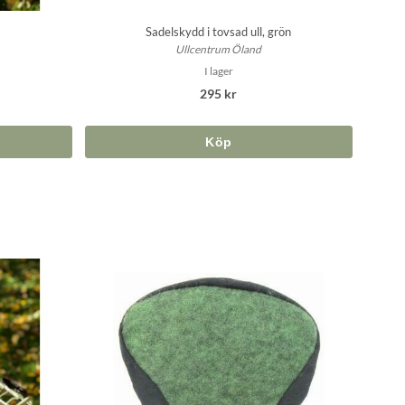
Sadelskydd i tovsad ull, grön
Ullcentrum Öland
I lager
295 kr
Köp