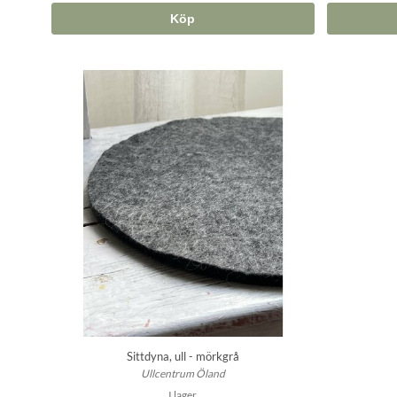
Köp
Sittdyna, ull - mörkgrå
Ullcentrum Öland
I lager