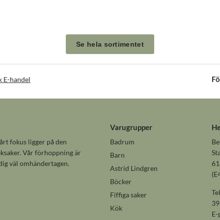
Se hela sortimentet
Fö
k E-handel
Varugrupper
He
rt fokus ligger på den
Badrum
Be
 leksaker. Vår förhoppning är
St
Barn
 dig väl omhändertagen.
61
Astrid Lindgren
(E
Böcker
Te
Fiffiga saker
39
Kök
E-