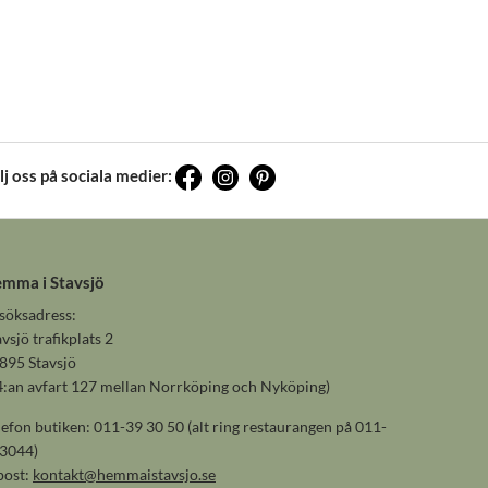
lj oss på sociala medier:
mma i Stavsjö
söksadress:
avsjö trafikplats 2
895 Stavsjö
4:an avfart 127 mellan Norrköping och Nyköping)
lefon butiken: 011-39 30 50 (alt ring restaurangen på 011-
3044)
post:
kontakt@hemmaistavsjo.se