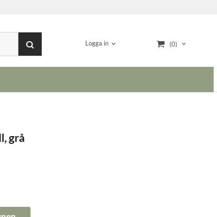
Logga in
(0)
l, grå
gnen