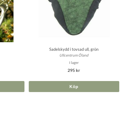
Sadelskydd i tovsad ull, grön
Ullcentrum Öland
I lager
295 kr
Köp