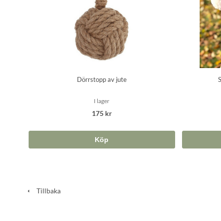
Dörrstopp av jute
S
I lager
175 kr
Köp
Tillbaka