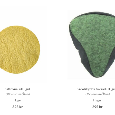
Sittdyna, ull - gul
Sadelskydd i tovsad ull, g
Ullcentrum Öland
Ullcentrum Öland
I lager
I lager
325 kr
295 kr