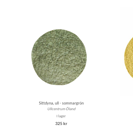
Sittdyna, ull - sommargrön
Ullcentrum Öland
I lager
325 kr