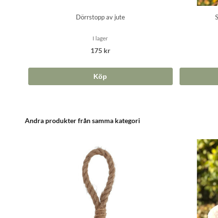
Dörrstopp av jute
S
I lager
175 kr
Köp
Andra produkter från samma kategori