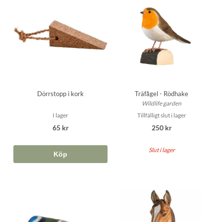
Dörrstopp i kork
Träfågel - Rödhake
Wildlife garden
I lager
Tillfälligt slut i lager
65 kr
250 kr
Slut i lager
Köp