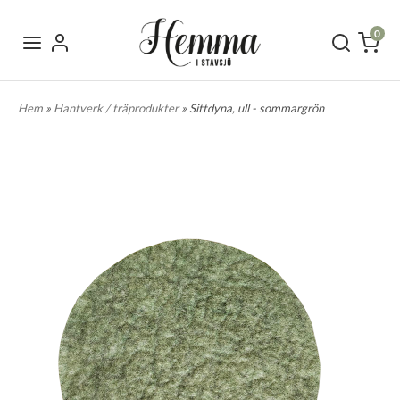
0
Hem
»
Hantverk / träprodukter
» Sittdyna, ull - sommargrön