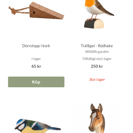
Dörrstopp i kork
Träfågel - Rödhake
Wildlife garden
I lager
Tillfälligt slut i lager
65 kr
250 kr
Slut i lager
Köp