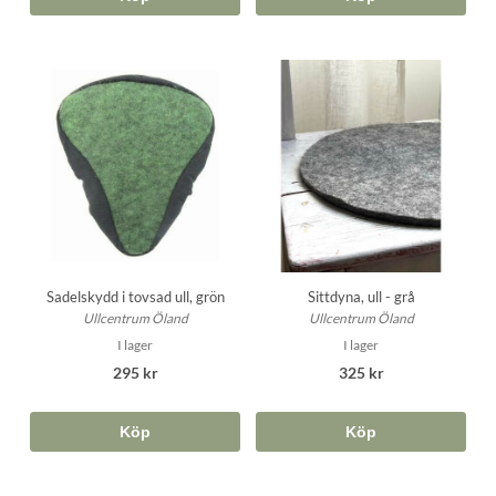
Sadelskydd i tovsad ull, grön
Sittdyna, ull - grå
Ullcentrum Öland
Ullcentrum Öland
I lager
I lager
295 kr
325 kr
Köp
Köp