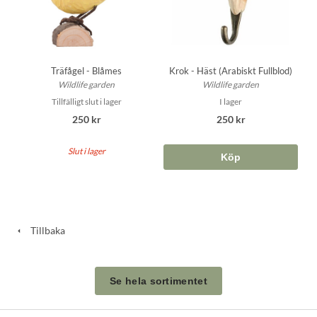
Träfågel - Blåmes
Krok - Häst (Arabiskt Fullblod)
Wildlife garden
Wildlife garden
Tillfälligt slut i lager
I lager
250 kr
250 kr
Slut i lager
Köp
Tillbaka
Se hela sortimentet