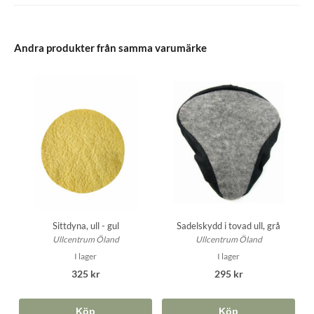
Andra produkter från samma varumärke
Sittdyna, ull - gul
Sadelskydd i tovad ull, grå
Ullcentrum Öland
Ullcentrum Öland
I lager
I lager
325 kr
295 kr
Köp
Köp