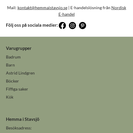
Mail:
kontakt@hemmaistavsjo.se
| E-handelslösning från
Nordisk
E-handel
Följ oss på sociala medier:
Varugrupper
Badrum
Barn
Astrid Lindgren
Böcker
Fiffiga saker
Kök
Hemma i Stavsjö
Besöksadress: