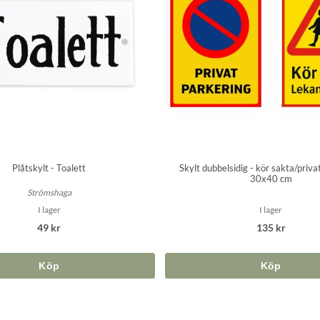
Plåtskylt - Toalett
Skylt dubbelsidig - kör sakta/priva
30x40 cm
Strömshaga
I lager
I lager
49 kr
135 kr
Köp
Köp