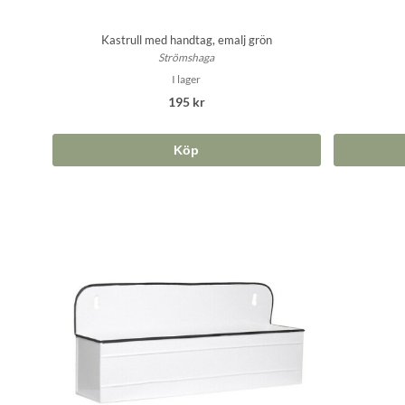
Kastrull med handtag, emalj grön
Strömshaga
I lager
195 kr
Köp