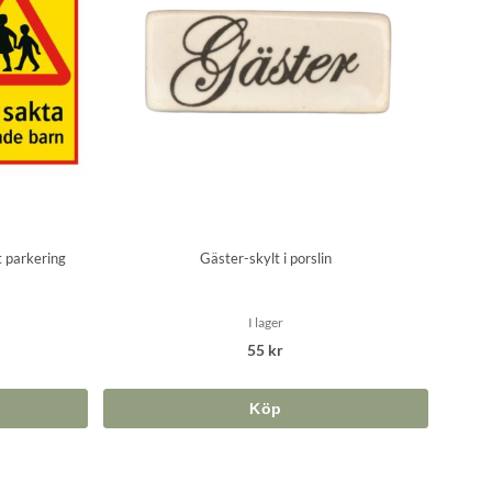
t parkering
Gäster-skylt i porslin
I lager
55 kr
Köp