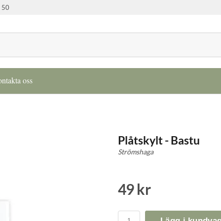
 50
ntakta oss
Plåtskylt - Bastu
Strömshaga
49 kr
Lägg i kundva