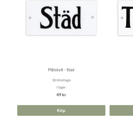
Plåtskylt - Städ
Strömshaga
I lager
49 kr
Köp