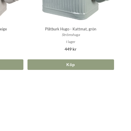
eige
Plåtburk Hugo - Kattmat, grön
Strömshaga
I lager
449 kr
Köp