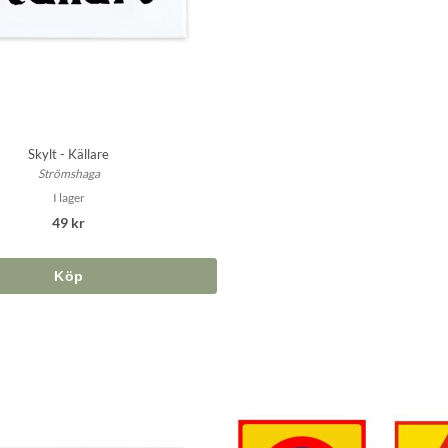
Skylt - Källare
Strömshaga
I lager
49 kr
Köp