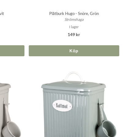
vit
Plåtburk Hugo - Snöre, Grön
Strömshaga
I lager
149 kr
Köp