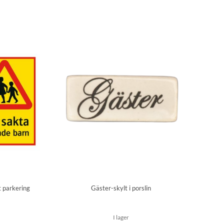
t parkering
Gäster-skylt i porslin
I lager