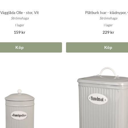
Vägglåda Olle - stor, Vit
Plåtburk Ivar - klädnypor, 
Strömshaga
Strömshaga
I lager
I lager
159 kr
229 kr
Köp
Köp