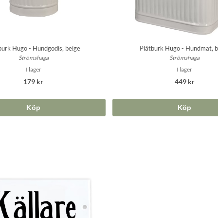
burk Hugo - Hundgodis, beige
Plåtburk Hugo - Hundmat, b
Strömshaga
Strömshaga
I lager
I lager
179 kr
449 kr
Köp
Köp