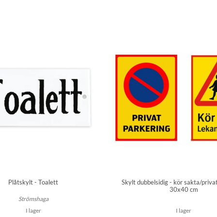
Plåtskylt - Toalett
Skylt dubbelsidig - kör sakta/priva
30x40 cm
Strömshaga
I lager
I lager