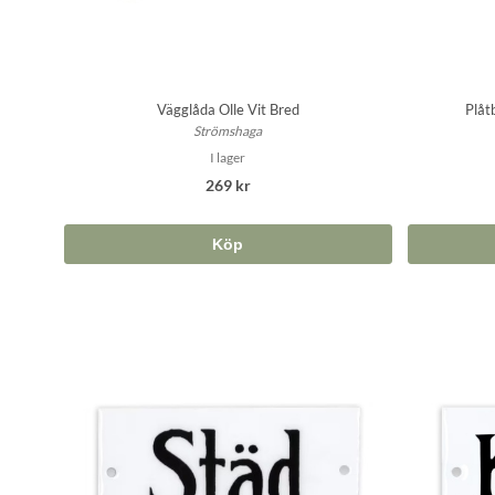
Vägglåda Olle Vit Bred
Plåt
Strömshaga
I lager
269 kr
Köp