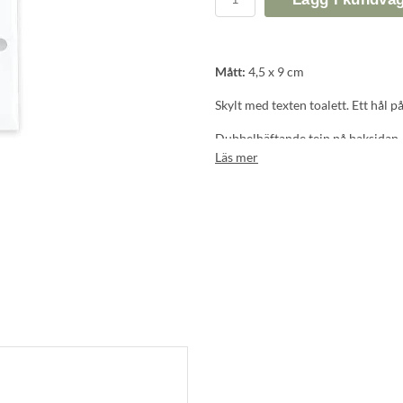
Mått:
4,5 x 9 cm
Skylt med texten toalett. Ett hål 
Dubbelhäftande tejp på baksidan
Läs mer